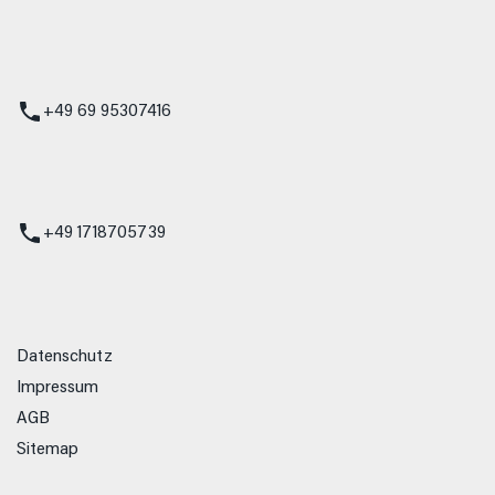
 Service
+49 69 95307416
ienst
+49 1718705739
Datenschutz
Impressum
AGB
Sitemap