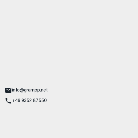
 GmbH & Co. KG
udi
r.-Nebel-Straße 19
Main
info@grampp.net
+49 9352 87550
ampp GmbH
z