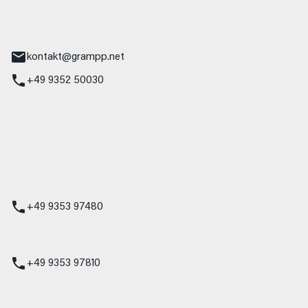
tr. 17
Main
kontakt@grampp.net
+49 9352 50030
stadt
g 1
t
z
+49 9353 97480
udi
+49 9353 97810
t