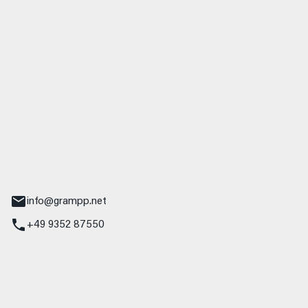
 GmbH & Co. KG
udi
r.-Nebel-Straße 19
Main
info@grampp.net
+49 9352 87550
ampp GmbH
z