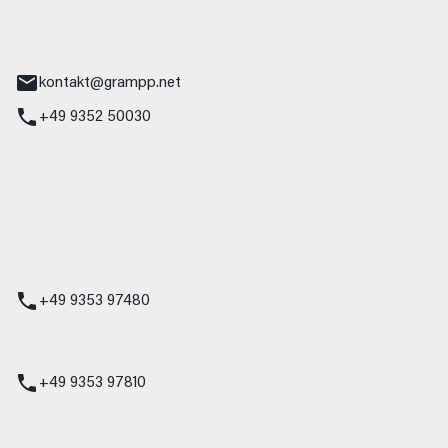
tr. 17
Main
kontakt@grampp.net
+49 9352 50030
stadt
g 1
t
z
+49 9353 97480
udi
+49 9353 97810
t