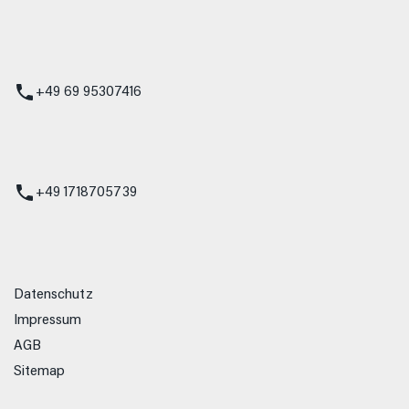
 Service
+49 69 95307416
ienst
+49 1718705739
Datenschutz
Impressum
AGB
Sitemap