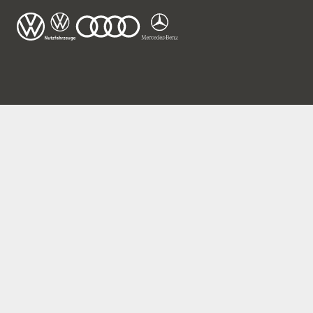
Unser Gewe
onic
Leasingso
Laufzeit
2-Klasse: G
jährl. Fahr
Monatlich