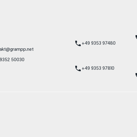
mbH
Standort Karlstadt
24h Notdienst
Am Hammersteig 1
Mercedes-Benz
97753 Karlstadt
Service 24h:
Mercedes-Benz
+49 9353 97480
akt@grampp.net
VW / Audi Notdien
 9352 50030
Volkswagen / Audi
24h:
+49 9353 97810
nzelnes Fahrzeug und sind nicht Bestandteil des Angebots, sondern dienen 
nformat usw.) können relevante Fahrzeugparameter, wie z. B. Gewicht, Rol
 den Kraftstoffverbrauch, den Stromverbrauch, die CO₂-Emissionen und die