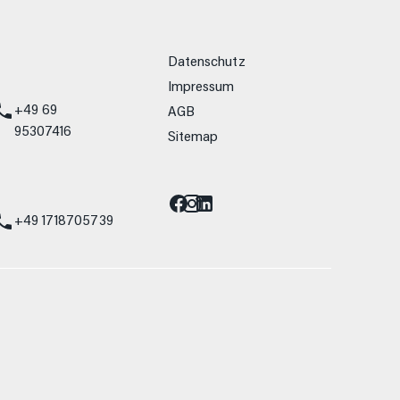
weitere Links
Datenschutz
Impressum
+49 69
AGB
95307416
Sitemap
Barrierefreiheit
st
+49 1718705739
allein Vergleichszwecken zwischen den
lwiderstand und Aerodynamik verändern und
 Fahrleistungswerte eines Fahrzeugs