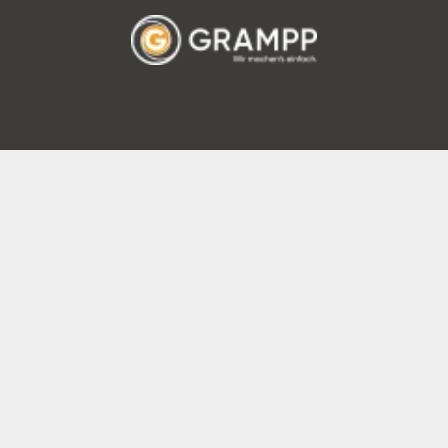
rbekunden Leasing-Angebot¹
nderzahlung
0,00 €
48 Monate
leistung
10.000 km
1
e Leasingrate
719,00 €