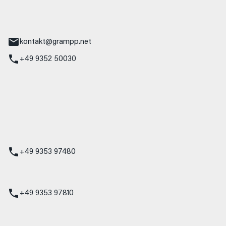
tr. 17
Main
kontakt@grampp.net
+49 9352 50030
stadt
g 1
t
z
+49 9353 97480
udi
+49 9353 97810
t