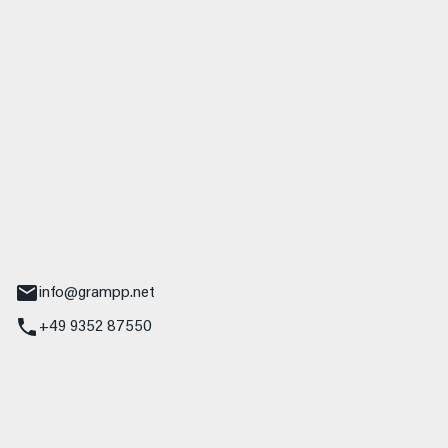
 GmbH & Co. KG
udi
r.-Nebel-Straße 19
Main
info@grampp.net
+49 9352 87550
ampp GmbH
z